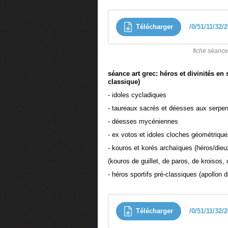
Télécharger
/0/51/11/32/
fiche séance
séance art grec: héros et divinités e
classique)
- idoles cycladiques
- taureaux sacrés et déesses aux serpe
- déesses mycéniennes
- ex votos et idoles cloches géométriqu
- kouros et korés archaïques (héros/die
(kouros de guillet, de paros, de kroisos
- héros sportifs pré-classiques (apollon d
Télécharger
/0/51/11/32/