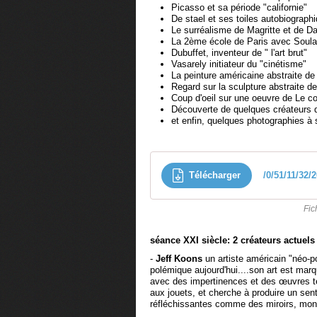
Picasso et sa période "californie"
De stael et ses toiles autobiograph
Le surréalisme de Magritte et de Da
La 2ème école de Paris avec Soulag
Dubuffet, inventeur de " l'art brut"
Vasarely initiateur du "cinétisme"
La peinture américaine abstraite d
Regard sur la sculpture abstraite de
Coup d'oeil sur une oeuvre de Le c
Découverte de quelques créateurs d
et enfin, quelques photographies à 
Télécharger
/0/51/11/32/
Fic
séance XXI siècle: 2 créateurs actuels
-
Jeff Koons
un artiste américain "néo-p
polémique aujourd'hui....son art est mar
avec des impertinences et des œuvres tei
aux jouets, et cherche à produire un se
réfléchissantes comme des miroirs, monu