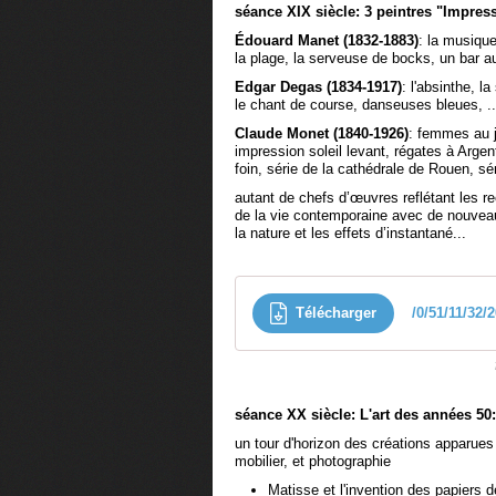
séance XIX siècle: 3 peintres "Impres
Édouard Manet (1832-1883)
: la musique
la plage, la serveuse de bocks, un bar aux
Edgar Degas (1834-1917)
: l'absinthe, l
le chant de course, danseuses bleues, ..
Claude Monet (1840-1926)
: femmes au j
impression soleil levant, régates à Argen
foin, série de la cathédrale de Rouen, sé
autant de chefs d’œuvres reflétant les re
de la vie contemporaine avec de nouveaux
la nature et les effets d’instantané...
Télécharger
/0/51/11/32
séance XX siècle: L'art des années 50:
un tour d'horizon des créations apparues
mobilier, et photographie
Matisse et l'invention des papiers 