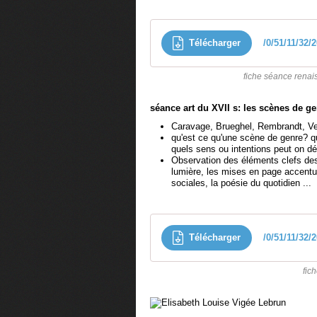
Télécharger
/0/51/11/32/
fiche séance renais
séance art du XVII s: les scènes de g
Caravage, Brueghel, Rembrandt, Verm
qu'est ce qu'une scène de genre? qu
quels sens ou intentions peut on d
Observation des éléments clefs des 
lumière, les mises en page accentuan
sociales, la poésie du quotidien ...
Télécharger
/0/51/11/32/
fic