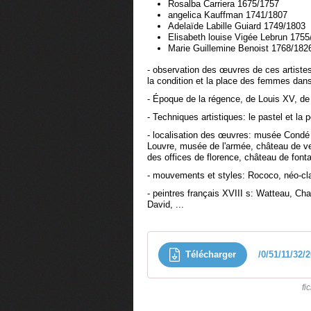
Rosalba Carriera 1675/1757
angelica Kauffman 1741/1807
Adelaïde Labille Guiard 1749/1803
Elisabeth louise Vigée Lebrun 1755
Marie Guillemine Benoist 1768/182
- observation des œuvres de ces artistes 
la condition et la place des femmes dans
- Époque de la régence, de Louis XV, de
- Techniques artistiques: le pastel et la pe
- localisation des œuvres: musée Condé
Louvre, musée de l'armée, château de ve
des offices de florence, château de font
- mouvements et styles: Rococo, néo-cl
- peintres français XVIII s: Watteau, Ch
David, ...
Télécharger
/0/51/11/32/
fi