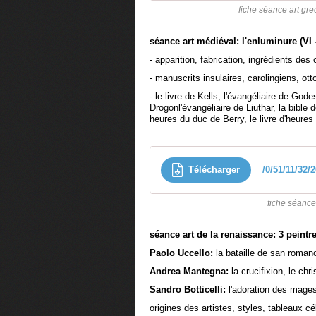
fiche séance art gre
séance art médiéval: l'enluminure (VI 
- apparition, fabrication, ingrédients des
- manuscrits insulaires, carolingiens, ot
- le livre de Kells, l'évangéliaire de God
Drogonl'évangéliaire de Liuthar, la bible
heures du duc de Berry, le livre d'heures
Télécharger
/0/51/11/32
fiche séance
séance art de la renaissance: 3 peintr
Paolo Uccello:
la bataille de san romano
Andrea Mantegna:
la crucifixion, le chr
Sandro Botticelli:
l'adoration des mages,
origines des artistes, styles, tableaux c