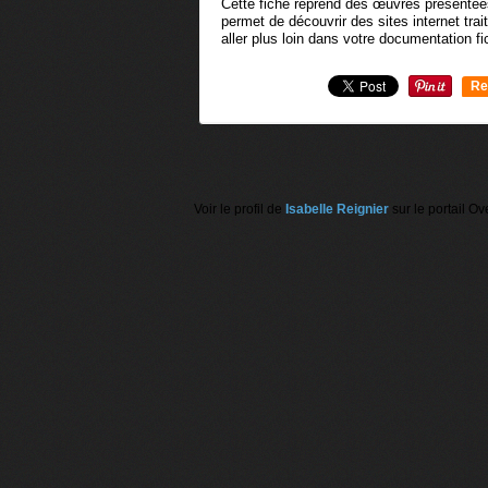
Cette fiche reprend des œuvres présentée
permet de découvrir des sites internet trai
aller plus loin dans votre documentation fi
Re
0
Voir le profil de
Isabelle Reignier
sur le portail Ov