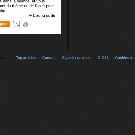
s dans la séance, et vous
tant du thème ou de l'objet pour
che...
Lire la suite
post
erblog
Top articles
Contact
Signaler un abus
C.G.U.
Cookies et