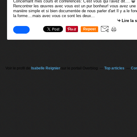
Concernant mes cours et conférences: C'est vous qui l'avez dit.... 😀
Rencontrer les œuvres avec vous est un pur bonheur! vous avez une
manière simple et si bien documentée de nous parler d'art Il y a le fon
la forme....mais avec vous ce sont les deux...
Lire la 
Repost
0
Voir le profil de
Isabelle Reignier
sur le portail Overblog
Top articles
Con