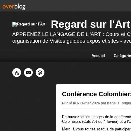
Regard sur l'Art
APPRENEZ LE LANGAGE DE L 'ART : Cours et Confér
organisation de Visites guidées expos et sites - av
Accueil
Catégorie
Conférence Colombiers
Publié le 6 Février 2026 par Isabelle Reign
Retrouvez ici les images de la conféren
Colombiers (Café Art du 4 février) et à l
Merci à vous toutes et tous de participe