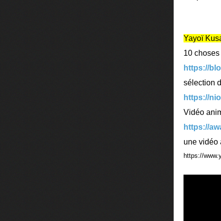
Yayoï Ku
10 choses à
https://bl
sélection 
https://ni
Vidéo anim
https://a
une vidéo
https://www