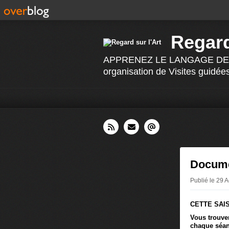
Regard
APPRENEZ LE LANGAGE DE L 'AR
organisation de Visites guidées
Docume
Publié le 29 
CETTE SAI
Vous trouver
chaque séan