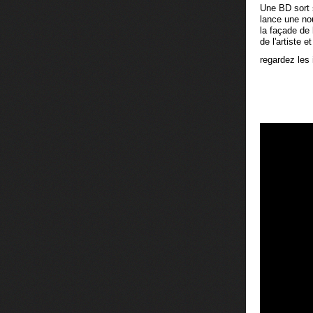
Une BD sort s
lance une nou
la façade de 
de l'artiste e
regardez les 