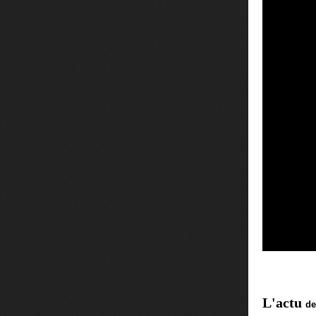
L'actu
de