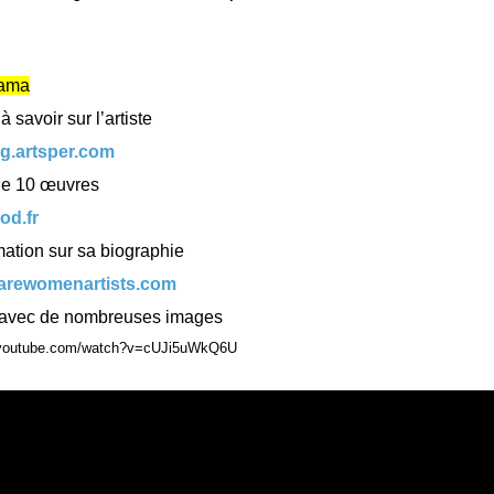
sama
 savoir sur l’artiste
og.artsper.com
de 10 œuvres
ood.fr
ation sur sa biographie
warewomenartists.com
 avec de nombreuses images
.youtube.com/watch?v=cUJi5uWkQ6U