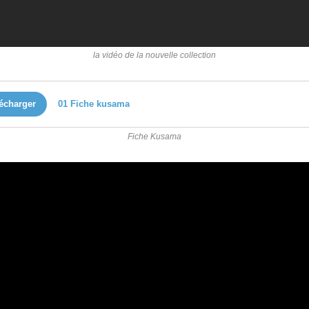
la vidéo de la nouvelle collection
écharger
01 Fiche kusama
Fiche Kusama