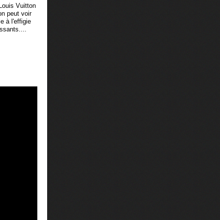
 Louis Vuitton
on peut voir
 à l'effigie
ssants....