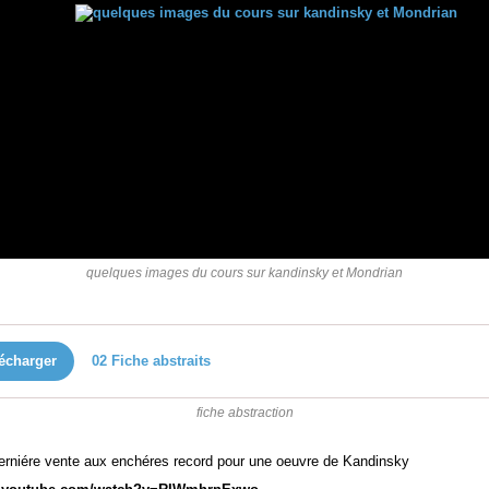
quelques images du cours sur kandinsky et Mondrian
écharger
02 Fiche abstraits
fiche abstraction
derniére vente aux enchéres record pour une oeuvre de Kandinsky