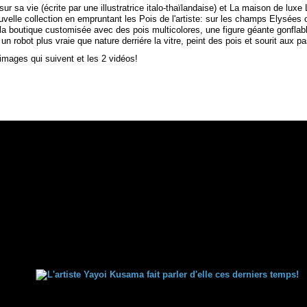
ur sa vie (écrite par une illustratrice italo-thaïlandaise) et La maison de luxe
velle collection en empruntant les Pois de l'artiste: sur les champs Elysées 
la boutique customisée avec des pois multicolores, une figure géante gonflable
t un robot plus vraie que nature derriére la vitre, peint des pois et sourit aux pa
images qui suivent et les 2 vidéos!