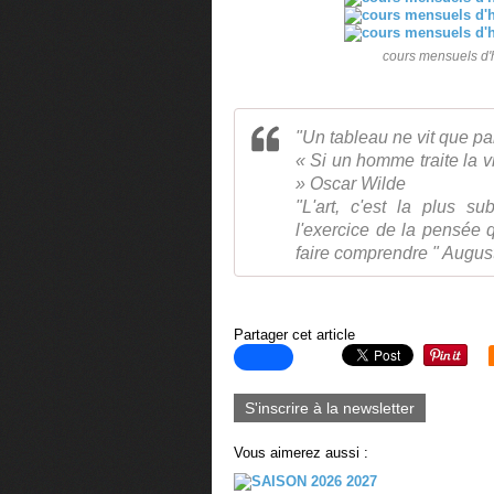
cours mensuels d'hi
"Un tableau ne vit que pa
« Si un homme traite la v
» Oscar Wilde
"L'art, c'est la plus s
l'exercice de la pensée
faire comprendre " Augus
Partager cet article
S'inscrire à la newsletter
Vous aimerez aussi :